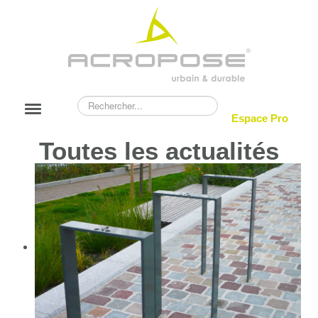
Rechercher
Basculer
Espace Pro
la
navigation
Toutes les actualités
NOUVEAUTÉS
ACROPOSE
CATALOGUE
RÉALISATIONS
BLOG
CONTACT