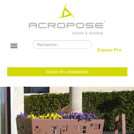
Rechercher
Basculer
Espace Pro
la
navigation
NOUVEAUTÉS
Toutes les réalisations
ACROPOSE
CATALOGUE
RÉALISATIONS
BLOG
CONTACT