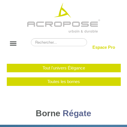
Rechercher
Basculer
Espace Pro
la
navigation
NOUVEAUTÉS
Tout l'univers Élégance
ACROPOSE
CATALOGUE
Toutes les bornes
RÉALISATIONS
BLOG
Borne
Régate
CONTACT