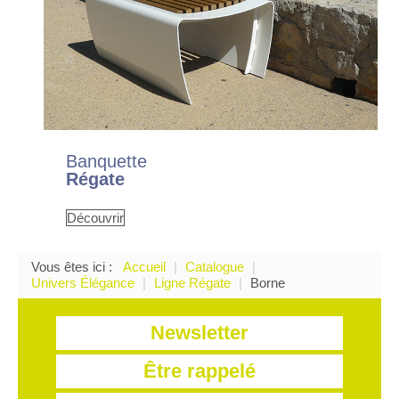
Banquette
Régate
Découvrir
Vous êtes ici :
Accueil
|
Catalogue
|
Univers Élégance
|
Ligne Régate
|
Borne
Newsletter
Être rappelé