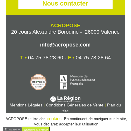
Nous contacter
ACROPOSE
20 cours Alexandre Borodine - 26000 Valence
info@acropose.com
T •
04 75 78 28 60 -
F •
04 75 78 28 64
Mentions Légales
|
Conditions Générales de Vente
|
Plan du
site
ACROPOSE utilise des
.
En continuant de naviguer sur le site,
cookies
vous déclarez accepter leur utilisation
Accepter & Fermer
En savoir +