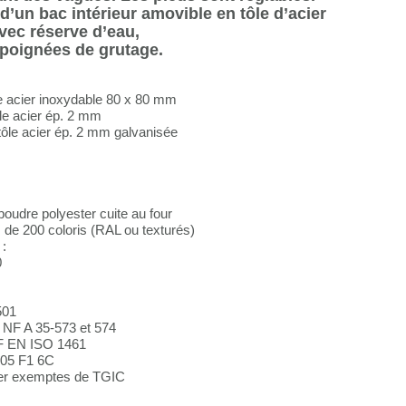
 d’un bac intérieur amovible en tôle d’acier
vec réserve d’eau,
t poignées de grutage.
e acier inoxydable 80 x 80 mm
le acier ép. 2 mm
 tôle acier ép. 2 mm galvanisée
udre polyester cuite au four
 de 200 coloris (RAL ou texturés)
 :
0
501
 NF A 35-573 et 574
NF EN ISO 1461
05 F1 6C
er exemptes de TGIC