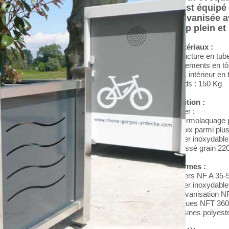
Il est équipé
galvanisée a
trop plein e
Matériaux :
Structure en tub
Parements en tô
Bac intérieur en
Poids : 150 Kg
Finition :
Acier :
Thermolaquage po
Choix parmi plus
Acier inoxydable
Brossé grain 22
Normes :
Aciers NF A 35-
Acier inoxydable
Galvanisation 
Laques NFT 360
Résines polyest