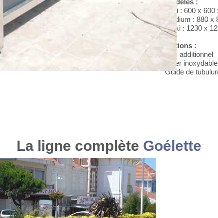
Modèles :
Mini : 600 x 600
Médium : 880 x 
Maxi : 1230 x 1
Options :
Bac additionnel
Acier inoxydable
Guide de tubulur
La ligne complète
Goélette