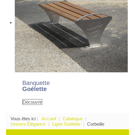
Banquette
Goélette
Découvrir
Vous êtes ici :
Accueil
|
Catalogue
|
Univers Élégance
|
Ligne Goélette
|
Corbeille