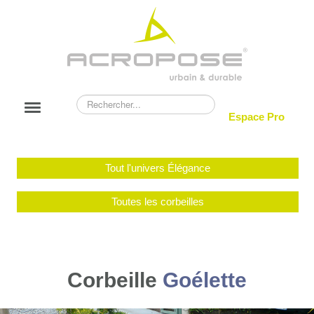
Rechercher
Basculer
Espace Pro
la
navigation
NOUVEAUTÉS
Tout l'univers Élégance
ACROPOSE
CATALOGUE
Toutes les corbeilles
RÉALISATIONS
BLOG
Corbeille
Goélette
CONTACT