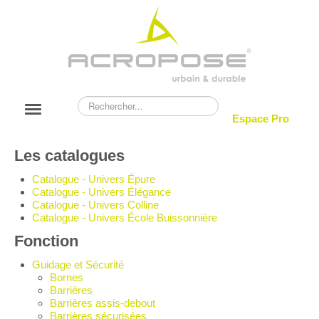
Rechercher
Basculer
Espace Pro
la
navigation
NOUVEAUTÉS
Les catalogues
ACROPOSE
Catalogue - Univers Épure
Catalogue - Univers Élégance
CATALOGUE
Catalogue - Univers Colline
Catalogue - Univers École Buissonnière
RÉALISATIONS
Fonction
BLOG
Guidage et Sécurité
Bornes
CONTACT
Barrières
Barrières assis-debout
Barrières sécurisées