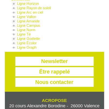
Ligne Horizon
Ligne Rayon de soleil
Ligne Arc en ciel
Ligne Vallon
Ligne Amande
Ligne Campus
Ligne Norm
Ligne Té
Ligne Goélette
Ligne Écolor
Ligne Graph
Newsletter
Être rappelé
Nous contacter
ACROPOSE
20 cours Alexandre Borodine - 26000 Valence